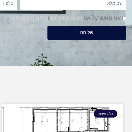
ש
ט
ם
ל
אני מאשר/ת את
תנאי השימוש
ו
מדיניות הפרטיות
.
פ
ו
שליחה
ן
בלוג עיצוב