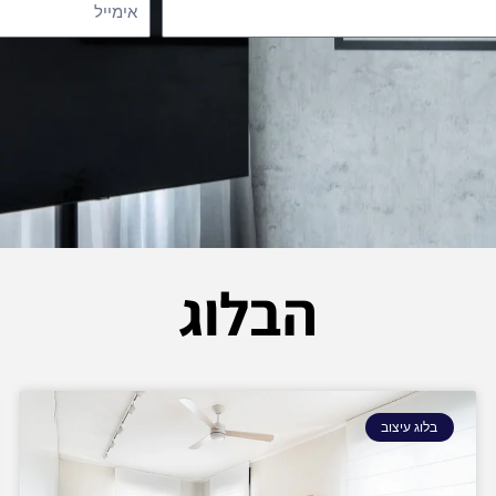
א
י
מ
י
י
ל
הבלוג
בלוג עיצוב