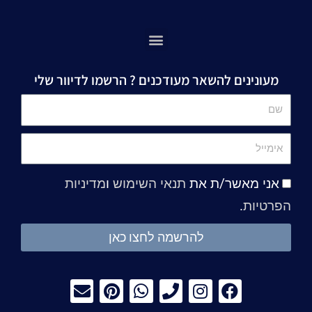
מעונינים להשאר מעודכנים ? הרשמו לדיוור שלי
שם
אימייל
אני מאשר/ת את
תנאי השימוש
ו
מדיניות
הפרטיות
.
להרשמה לחצו כאן
E
P
W
P
I
F
n
i
h
h
n
a
v
n
a
o
s
c