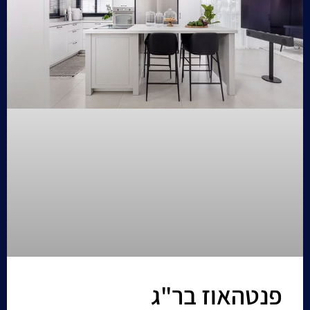
פנטהאוז בר"ג