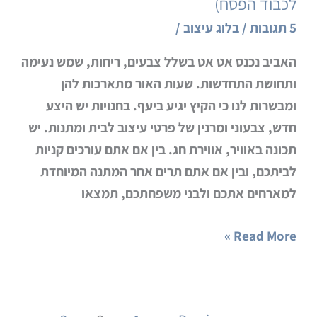
לכבוד הפסח)
נשתנה
החג
5 תגובות
/
בלוג עיצוב
/
הזה?
האביב נכנס אט אט בשלל צבעים, ריחות, שמש נעימה
(פוסט
ותחושת התחדשות. שעות האור מתארכות להן
חגיגי
ומבשרות לנו כי הקיץ יגיע ביעף. בחנויות יש היצע
וצבעוני
חדש, צבעוני ומרנין של פרטי עיצוב לבית ומתנות. יש
לכבוד
תכונה באוויר, אווירת חג. בין אם אתם עורכים קניות
הפסח)
לביתכם, ובין אם אתם תרים אחר המתנה המיוחדת
למארחים אתכם ולבני משפחתכם, תמצאו
Read More »