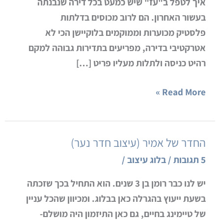
איך לטפל ב"עז" שיש כמעט בכל דירה שנבנתה
בעשור האחרון. הם לרוב מכוסים בדלתות
פלסטיק מכוערות וממוקמים בלוקיישן הכי לא
אטרקטיבי בדירה, מפריעים בתדירות גבוהה למקם
רהיט כניסה ולתלות מעליו פריט […]
Read More »
החדר של אמיר (עיצוב חדר נער)
החדר
של
5 תגובות
/
בלוג עיצוב
/
אמיר
יש לנו כבר רומן בן 3 שנים. הוא התחיל בכך שזכתה
(עיצוב
בשעת ייעוץ בהגרלה כאן בבלוג. ומכיוון שהכל עניין
חדר
של טיימינג בחיים, גם כאן התיזמון היה מושלם-
נער)