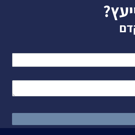
יעץ?
דם