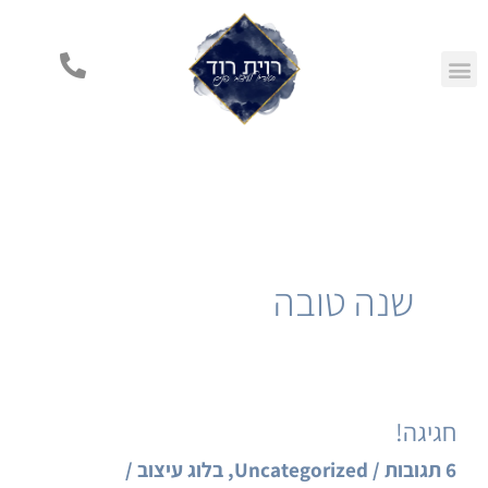
ילוג
תוכן
בלוג עיצוב
מסלולי עיצוב
נעים להכיר
הרצאות הום סטיילינג
מן העיתונות
קורסי הכשרה למעצבים
שנה טובה
חגיגה!
חגיגה!
6 תגובות
/
Uncategorized
,
בלוג עיצוב
/