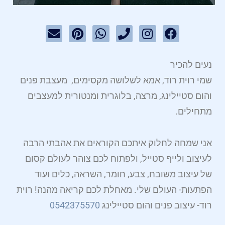
E
P
W
P
I
F
n
i
h
h
n
a
v
n
a
o
s
c
e
t
t
n
t
e
נעים להכיר
l
e
s
e
a
b
o
r
a
g
o
שמי רוית רוד, אמא לשלושה מקסימים, מעצבת פנים
p
e
p
r
o
והום סטיילינג, מרצה, בלוגרית ומנטורית למעצבים
e
s
p
a
k
מתחילים.
t
m
אני שמחה לחלוק איתכם הקוראים את אהבתי הרבה
לעיצוב ולייף סטייל, ולפתוח לכם צוהר לעולם קסום
של עיצוב משובח, צבע, חומר, השראה, כלים ועוד
הפתעות- העולם שלי. מאחלת לכם קריאה מהנה! רוית
רוד- עיצוב פנים והום סטיילינג
0542375570