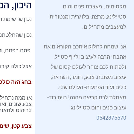
היכון, ה
p
e
p
r
o
מקסימים, מעצבת פנים והום
e
s
p
a
k
סטיילינג, מרצה, בלוגרית ומנטורית
נכון שרשימת ה
t
m
למעצבים מתחילים.
נכון שהחלטתם
אני שמחה לחלוק איתכם הקוראים את
פסח בפתח, וזו
אהבתי הרבה לעיצוב ולייף סטייל,
אצל כולנו קירו
ולפתוח לכם צוהר לעולם קסום של
עיצוב משובח, צבע, חומר, השראה,
בחג הזה כולכ
כלים ועוד הפתעות- העולם שלי.
מאחלת לכם קריאה מהנה! רוית רוד-
אז ממה נתחיל?
צבע שונים, וא
עיצוב פנים והום סטיילינג
לריהוט ולתאור
0542375570
צבע קטן, שינוי