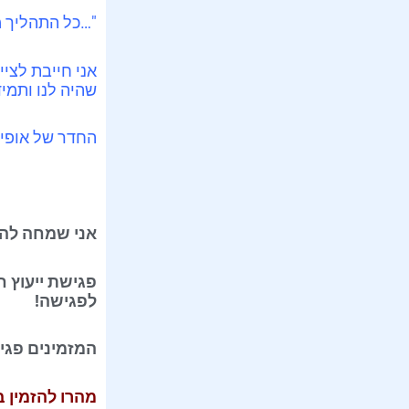
"…כל התהליך מ
אני חייבת לציי
שהיה לנו ותמי
החדר של אופיר
אני שמחה להז
לפגישה!
המזמינים פגישת ייעוץ צבע עד ה- /2
מהרו להזמין 