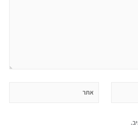
אתר
ב.