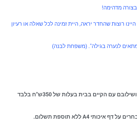
בצורה מדהימה!
יינו רוצות שהחדר יראה, היית זמינה לכל שאלה או רעיון
ק מתאים לנערה בגילה". (משפחת לבנה)
פגישת ייעוץ חד פעמית בביתכם, ממוקדת בבחירת הצבעים המתאימים ושילובם עם הקיים בבית בעלות של 350ש"ח בלבד
A4
ללא תוספת תשלום.