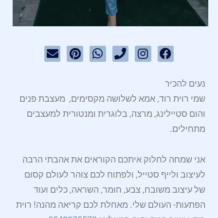
E
P
W
P
I
F
n
i
h
h
n
a
v
n
a
o
s
c
e
t
t
n
t
e
נעים להכיר
l
e
s
e
a
b
o
r
a
g
o
שמי רוית רוד, אמא לשלושה מקסימים, מעצבת פנים
p
e
p
r
o
והום סטיילינג, מרצה, בלוגרית ומנטורית למעצבים
e
s
p
a
k
מתחילים.
t
m
אני שמחה לחלוק איתכם הקוראים את אהבתי הרבה
לעיצוב ולייף סטייל, ולפתוח לכם צוהר לעולם קסום
של עיצוב משובח, צבע, חומר, השראה, כלים ועוד
הפתעות- העולם שלי. מאחלת לכם קריאה מהנה! רוית