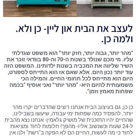
לעצב את הבית און ליין- כן ולא.
ולמה כן.
"מהר יותר, גבוה יותר, חזק יותר" הוא משפט שגדלתי
עליו. מי מכם שנולד בשנות ה-70 וה-80 בוודאי זוכר את
השיר שליווה את המכביה בשנות ילדותינו. המשפט הזה
עוד יותר נכון היום. אלא שאם אז הוא התייחס לספורט,
היום הוא מתייחס לכל תחומי החיים. והמילה הכי
משמעותית להיום היא- "מהר יותר" ואני אוסיף "בכמה
שפחות מאמץ וזמן".
כן כן, גם בעיצוב הבית אנחנו רוצים שהדברים יקרו מהר
יותר, להפסיד כמה שפחות ימי עבודה, שיעשו בשבילינו,
שהחיים יהיו התוכנית של מושיק גלאמין- אנחנו נצא מהבית
ל-24 שעות וכשנשוב אליו- מהפך! חלומות לחוד ומציאות
לחוד כי מה לעשות, החיים הם לא הפקה ב"רשת" ולנו אין