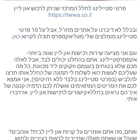
פרטי סטיילינג לחלל המרכזי שניתן לרכוש און ליין
https://twwa.co.il
ובכלל לא דיברנו על אתרים מחו"ל, אבל על 10 פרטי
סטיילינג מומלצים שלי מעליאקספרס תוכלו לקרוא
כאן
.
וגם אני מציעה שירות רכישות און ליין שווה ביותר-
אקספרסטיילינג. אתם בהחלט יכולים לבד, אבל לאלה
מכם שלא בטוחים בעצמם וזקוקים ליד מכוונת, כל מה
שעליכם לעשות הוא לשלוח לי תמונה של החלל אותו תרצו
להלביש (בפרטי סטיילינג בלבד ללא רהיטים!), אני אמצא
לכם את הפריטים המתאימים ואשלח לכם הדמיה קטנה של
איך הם נראים בחלל+קישורים לרכישות און ליין. אז דברו
איתי.
ואתם, מה אתם אומרים על קניות און ליין לבית? אוהבים?
שווה? או שאתם מאלה שחייבים לראות בעיניים ולחוש