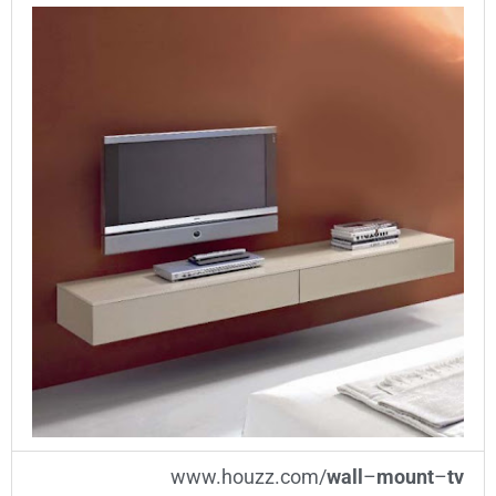
www.houzz.com/
wall
–
mount
–
tv