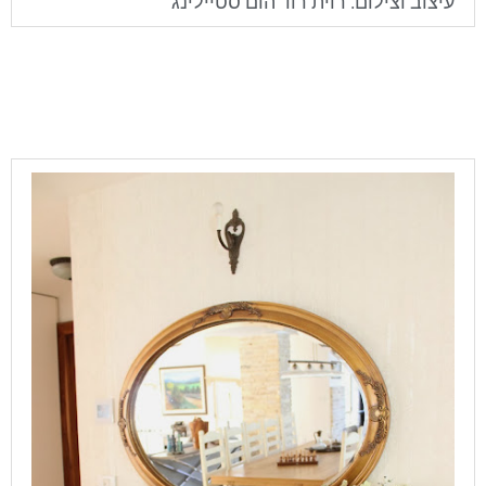
עיצוב וצילום: רוית רוד הום סטיילינג