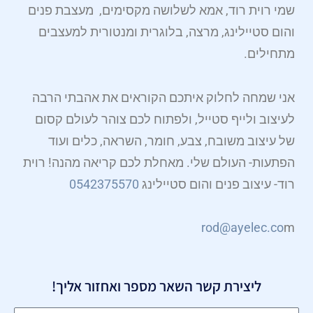
o
r
a
g
o
שמי רוית רוד, אמא לשלושה מקסימים, מעצבת פנים
p
e
p
r
o
והום סטיילינג, מרצה, בלוגרית ומנטורית למעצבים
e
s
p
a
k
מתחילים.
t
m
אני שמחה לחלוק איתכם הקוראים את אהבתי הרבה
לעיצוב ולייף סטייל, ולפתוח לכם צוהר לעולם קסום
של עיצוב משובח, צבע, חומר, השראה, כלים ועוד
הפתעות- העולם שלי. מאחלת לכם קריאה מהנה! רוית
רוד- עיצוב פנים והום סטיילינג
0542375570
rod@ayelec.co
m
ליצירת קשר השאר מספר ואחזור אליך!