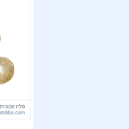
פליז וזכוכי
stdibs.com