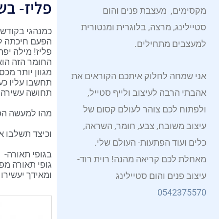
פליז- בש
p
e
p
r
o
מקסימים, מעצבת פנים והום
e
s
p
a
k
סטיילינג, מרצה, בלוגרית ומנטורית
כמנהגי בקודש,
t
m
הפעם חיכתה לי 
למעצבים מתחילים.
פליז! מילה יפה
החומר הזה הוא 
מגוון יותר מכס
אני שמחה לחלוק איתכם הקוראים את
תחשבו עליו כע
אהבתי הרבה לעיצוב ולייף סטייל,
תחושה עשירה ו
ולפתוח לכם צוהר לעולם קסום של
מהו למעשה הפל
עיצוב משובח, צבע, חומר, השראה,
וכיצד תשלבו או
כלים ועוד הפתעות- העולם שלי.
בגופי תאורה-
מאחלת לכם קריאה מהנה! רוית רוד-
גופי תאורה מפל
ומאידך יעשירו 
עיצוב פנים והום סטיילינג
0542375570